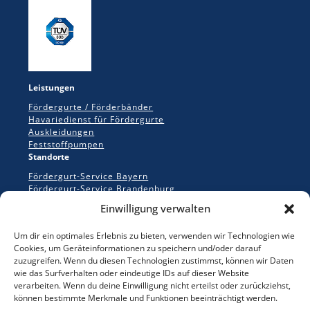
Leistungen
Fördergurte / Förderbänder
Havariedienst für Fördergurte
Auskleidungen
Feststoffpumpen
Standorte
Fördergurt-Service Bayern
Fördergurt-Service Brandenburg
Fördergurt-Service Dillingen
Einwilligung verwalten
Fördergurt-Service Dresden/Radebeul
Fördergurt-Service Leipzig/Nempitz
Um dir ein optimales Erlebnis zu bieten, verwenden wir Technologien wie
Fördergurt-Service Neunkirchen/Saarland
Cookies, um Geräteinformationen zu speichern und/oder darauf
Fördergurt-Service Neuötting/Südostbayern
zuzugreifen. Wenn du diesen Technologien zustimmst, können wir Daten
Fördergurt-Service Vierkirchen/Sachsen
wie das Surfverhalten oder eindeutige IDs auf dieser Website
Fördergurt-Service Wackersdorf/Oberpfalz
verarbeiten. Wenn du deine Einwilligung nicht erteilst oder zurückziehst,
Rechtliches
können bestimmte Merkmale und Funktionen beeinträchtigt werden.
Datenschutzerklärung