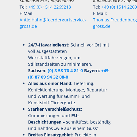
Kundenservice / Außendienst
Kundenservice / Außen
Tel:
+49 (0) 1514 2269218
Tel:
+49 (0) 1514 226
E-Mail:
E-Mail:
Antje.Hahn@foerdergurtservice-
Thomas.Freudenberg@
gross.de
gross.de
24/7-Havariedienst:
Schnell vor Ort mit
voll ausgestatteten
Werkstattfahrzeugen, um
Stillstandzeiten zu minimieren.
Sachsen:
(0) 3 58 76 4 81-0
Bayern:
+49
(0) 87 09 94 32 08-0
Alles aus einer Hand:
Lieferung,
Konfektionierung, Montage, Reparatur
und Wartung für Gummi- und
Kunststoff-Fördergurte.
Starker Verschleißschutz:
Gummierungen und
PU-
Beschichtungen
– schnittfest, beständig
und nahtlos „wie aus einem Guss“.
Breites Einsatzgebiet:
Projekte in