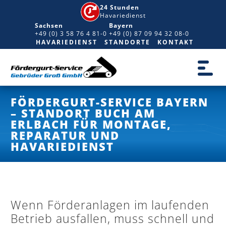
24 Stunden
Havariedienst
Sachsen
Bayern
+49 (0) 3 58 76 4 81-0
+49 (0) 87 09 94 32 08-0
HAVARIEDIENST
STANDORTE
KONTAKT
FÖRDERGURT-SERVICE BAYERN
– STANDORT BUCH AM
ERLBACH FÜR MONTAGE,
REPARATUR UND
HAVARIEDIENST
Wenn Förderanlagen im laufenden
Betrieb ausfallen, muss schnell und