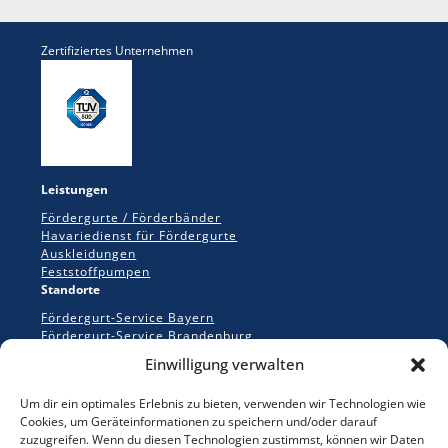
Zertifiziertes Unternehmen
Leistungen
Fördergurte / Förderbänder
Havariedienst für Fördergurte
Auskleidungen
Feststoffpumpen
Standorte
Fördergurt-Service Bayern
Fördergurt-Service Brandenburg
Fördergurt-Service Dillingen
Einwilligung verwalten
Fördergurt-Service Dresden/Radebeul
Fördergurt-Service Leipzig/Nempitz
Um dir ein optimales Erlebnis zu bieten, verwenden wir Technologien wie
Fördergurt-Service Neunkirchen/Saarland
Cookies, um Geräteinformationen zu speichern und/oder darauf
Fördergurt-Service Neuötting/Südostbayern
zuzugreifen. Wenn du diesen Technologien zustimmst, können wir Daten
Fördergurt-Service Vierkirchen/Sachsen