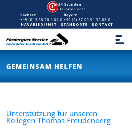
24 Stunden
Havariedienst
Sachsen
Bayern
+49 (0) 3 58 76 4 81-0
+49 (0) 87 09 94 32 08-0
HAVARIEDIENST
STANDORTE
KONTAKT
GEMEINSAM HELFEN
Unterstützung für unseren
Kollegen Thomas Freudenberg